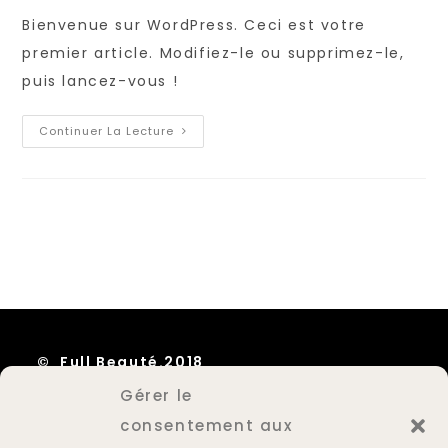
publication :
la
Bienvenue sur WordPress. Ceci est votre
publication :
premier article. Modifiez-le ou supprimez-le,
puis lancez-vous !
Bonjour
Continuer La Lecture
Tout
Le
Monde !
© Full Beauté.2018
Gérer le
Mentions Légales
consentement aux
Plan du site