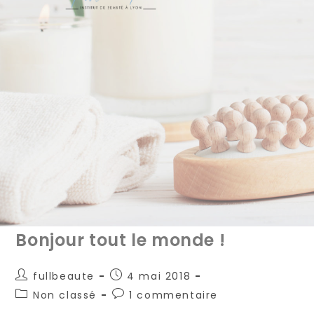
Bonjour tout le monde !
Auteur/autrice
Publication
fullbeaute
4 mai 2018
de
publiée :
Post
Commentaires
Non classé
1 commentaire
la
category:
de