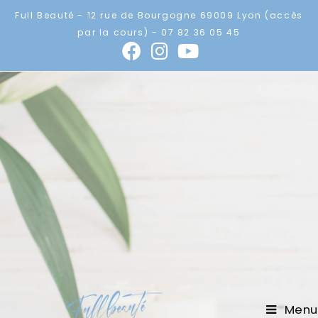
Full Beauté - 12 rue de Bourgogne 69009 Lyon (accès
par la cours) - 07 82 36 05 45
Menu