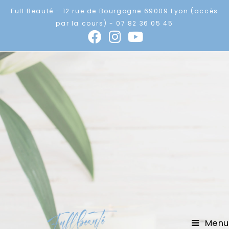
Full Beauté - 12 rue de Bourgogne 69009 Lyon (accès
par la cours) - 07 82 36 05 45
Menu