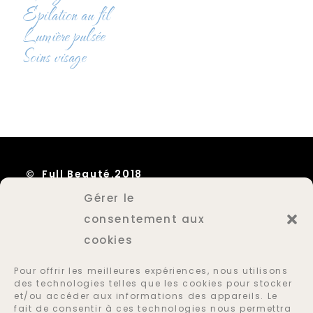
Epilation au fil
Lumière pulsée
Soins visage
© Full Beauté.2018
Gérer le
Mentions Légales
consentement aux
Plan du site
cookies
Politique des cookies
Pour offrir les meilleures expériences, nous utilisons
des technologies telles que les cookies pour stocker
et/ou accéder aux informations des appareils. Le
SUIVEZ NOUS
fait de consentir à ces technologies nous permettra