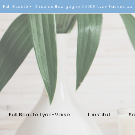
Skip
Full Beauté - 12 rue de Bourgogne 69009 Lyon (accès par 
to
content
Full Beauté Lyon-Vaise
L’institut
So