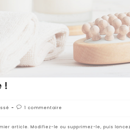
 !
Commentaires
assé
1 commentaire
de
la
publication :
ier article. Modifiez-le ou supprimez-le, puis lance