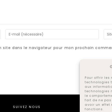
Enter
Sais
your
l’UR
email
de
 site dans le navigateur pour mon prochain commen
address
vot
to
site
comment
(fac
Pour offrir le
technologies t
aux informatio
technologies 
le comportemen
fait de ne pas
avoir un effet
SUIVEZ NOUS
fonctions.