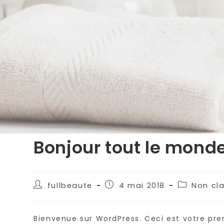
Bonjour tout le monde
Auteur/autrice
Publication
Post
fullbeaute
4 mai 2018
Non cl
de
publiée :
category:
la
publication :
Bienvenue sur WordPress. Ceci est votre prem