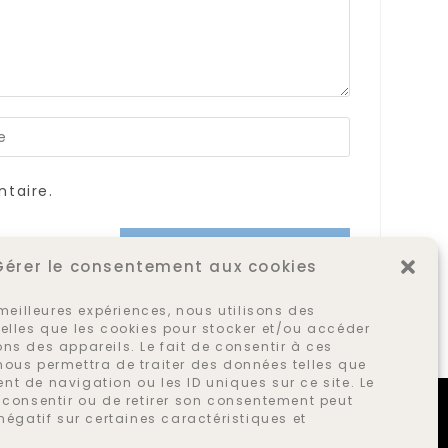
ir
L
taire.
re
Gérer le consentement aux cookies
ultatif)
s meilleures expériences, nous utilisons des
elles que les cookies pour stocker et/ou accéder
ns des appareils. Le fait de consentir à ces
nous permettra de traiter des données telles que
t de navigation ou les ID uniques sur ce site. Le
 consentir ou de retirer son consentement peut
 négatif sur certaines caractéristiques et
12, rue de Bourgogne 69009 Lyon