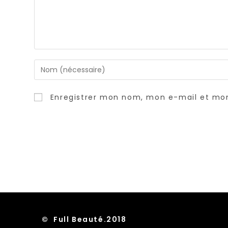
Enter
your
name
Enregistrer mon nom, mon e-mail et mon
or
username
to
comment
© Full Beauté.2018